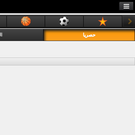
حصريا
ال