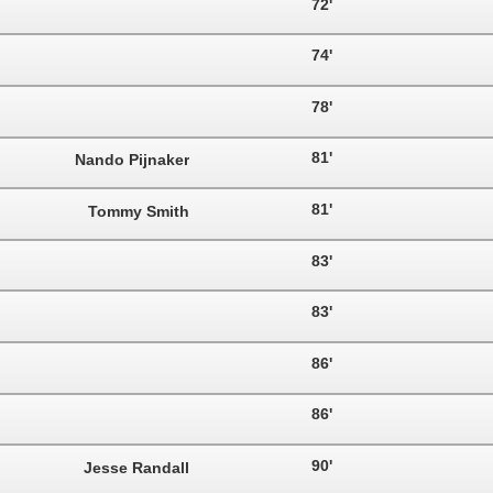
72'
74'
78'
81'
Nando Pijnaker
81'
Tommy Smith
83'
83'
86'
86'
90'
Jesse Randall