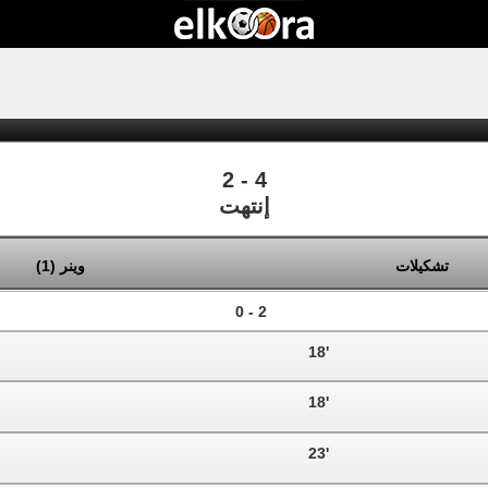
2 - 4
إنتهت
(
1
)
وينر
تشكيلات
2 - 0
18'
18'
23'