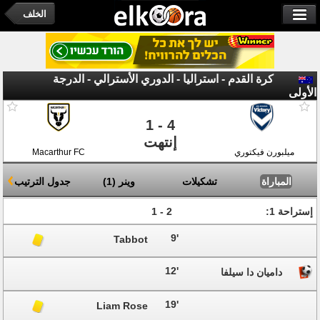
الخلف
كرة القدم - استراليا - الدوري الأسترالي - الدرجة
الأولى
1 - 4
إنتهت
Macarthur FC
ميلبورن فيكتوري
ا
جدول الترتيب
(
1
)
وينر
تشكيلات
المباراة
2 - 1
إستراحة 1:
9'
Tabbot
12'
داميان دا سيلفا
19'
Liam Rose