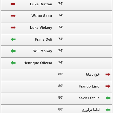
74'
Luke Brattan
74'
Walter Scott
74'
Luke Vickery
74'
Frans Deli
74'
Will McKay
74'
Henrique Olivera
80'
خوان ماتا
80'
Franco Lino
80'
Xavier Stella
80'
آداما تراوري