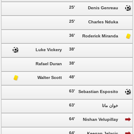
25'
Denis Genreau
25'
Charles Nduka
36'
Roderick Miranda
38'
Luke Vickery
38'
Rafael Duran
48'
Walter Scott
63'
Sebastian Esposito
63'
خوان ماتا
64'
Nishan Velupillay
64'
Keegan Jelacic