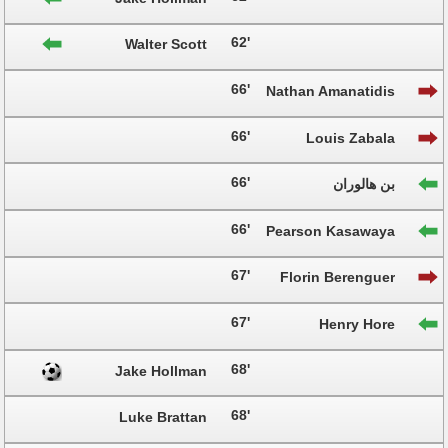
62'
Walter Scott
66'
Nathan Amanatidis
66'
Louis Zabala
66'
بن هالوران
66'
Pearson Kasawaya
67'
Florin Berenguer
67'
Henry Hore
68'
Jake Hollman
68'
Luke Brattan