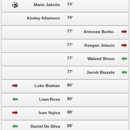
74'
Marin Jakolis
74'
Kealey Adamson
77'
Antonee Burke-
Gilroy
77'
Keegan Jelacic
77'
Waleed Shour
77'
Jacob Brazete
80'
Luke Brattan
80'
Liam Rose
88'
Ivan Vujica
88'
Daniel De Silva