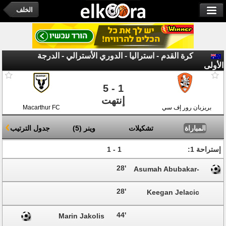
الخلف
كرة القدم - استراليا - الدوري الأسترالي - الدرجة
الأولى
5 - 1
إنتهت
Macarthur FC
بريزبان رور إف سي
ا
جدول الترتيب
(
5
)
وينر
تشكيلات
المباراة
1 - 1
إستراحة 1:
28'
Asumah Abubakar-
Ankra
28'
Keegan Jelacic
44'
Marin Jakolis