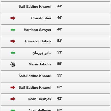
44'
Saif-Eddine Khaoui
46'
Christopher
Oikonomidis
46'
Harrison Sawyer
53'
Tomislav Uskok
53'
ماثيو جورمان
55'
Marin Jakolis
55'
Saif-Eddine Khaoui
62'
Saif-Eddine Khaoui
62'
Dean Bosnjak
62'
Jake Hollman